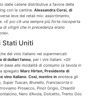
o dalle catene distributive a favore della
ding con le cantine.
Alessandra Corsi
,
di
verse leve del retail mix:
assortimento,
e.
«E poi c’è una sempre più forte riscoperta
nua di vitigni che in precedenza erano
ione».
 Stati Uniti
che del vino italiano nei supermercati
o di dollari l’anno
, per i vini italiani.
«Gli
 in base alla modalità di consumo (a tavola in
a spiegato
Marc Hirten, Presidente di
e vino italiano
.
Così, mentre in
enoteca gli
, Super Tuscan, Brunello, Franciacorta o
 troviamo Prosecco, Pinot Grigio, Chiantiil
ontalcino, Nero d’Avola, Dolcetto, Trento Doc