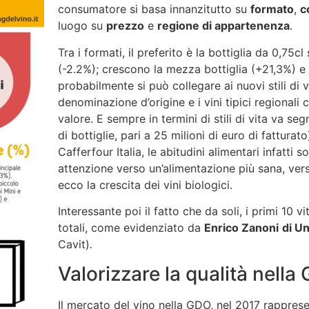
consumatore si basa innanzitutto su
formato
,
c
luogo su
prezzo
e
regione di appartenenza
.
Tra i formati, il preferito è la bottiglia da 0,75c
(-2.2%); crescono la mezza bottiglia (+21,3%) e
probabilmente si può collegare ai nuovi stili di vi
denominazione d’origine e i vini tipici regional
valore. E sempre in termini di stili di vita va segn
di bottiglie, pari a 25 milioni di euro di fattur
Cafferfour Italia, le abitudini alimentari infatti
attenzione verso un’alimentazione più sana, ver
ecco la crescita dei vini biologici.
Interessante poi il fatto che da soli, i primi 10 
totali, come evidenziato da
Enrico Zanoni
di
Uni
Cavit)
.
Valorizzare la qualità nella
Il mercato del vino nella GDO, nel 2017 rappresen