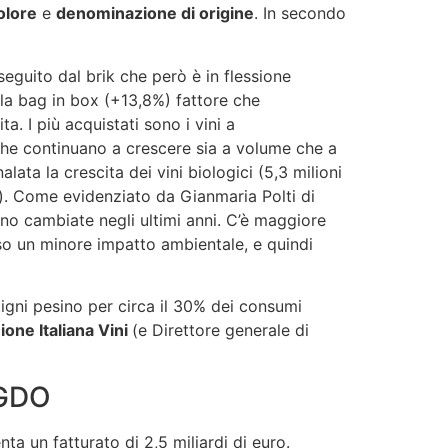
olore
e
denominazione di origine
. In secondo
l seguito dal brik che però è in flessione
 la bag in box (+13,8%) fattore che
ta. I più acquistati sono i vini a
i che continuano a crescere sia a volume che a
alata la crescita dei vini biologici (5,3 milioni
ato). Come evidenziato da Gianmaria Polti di
 sono cambiate negli ultimi anni. C’è maggiore
so un minore impatto ambientale, e quindi
vitigni pesino per circa il 30% dei consumi
one Italiana Vini
(e Direttore generale di
 GDO
ta un fatturato di 2,5 miliardi di euro.