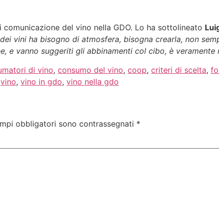
 di comunicazione del vino nella GDO. Lo ha sottolineato
Luig
 dei vini ha bisogno di atmosfera, bisogna crearla, non sem
, e vanno suggeriti gli abbinamenti col cibo, è veramente r
matori di vino
,
consumo del vino
,
coop
,
criteri di scelta
,
fo
,
vino
,
vino in gdo
,
vino nella gdo
ampi obbligatori sono contrassegnati
*