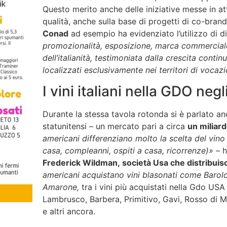
Questo merito anche delle iniziative messe in att
qualità, anche sulla base di progetti di co-bran
Conad
ad esempio ha evidenziato l’utilizzo di di
promozionalità, esposizione, marca commercial
dell’italianità, testimoniata dalla crescita conti
localizzati esclusivamente nei territori di vocaz
I vini italiani nella GDO negli
Durante la stessa tavola rotonda si è parlato an
statunitensi – un mercato pari a circa
un miliard
americani differenziano molto la scelta del vino
casa, compleanni, ospiti a casa, ricorrenze)»
–
h
Frederick Wildman
, società Usa che distribuisc
americani acquistano vini blasonati come Barolo
Amarone,
tra i vini più acquistati nella Gdo USA
Lambrusco, Barbera, Primitivo, Gavi, Rosso di M
e altri ancora.