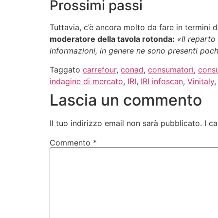
Prossimi passi
Tuttavia, c’è ancora molto da fare in termini
moderatore della tavola rotonda
:
«Il reparto
informazioni, in genere ne sono presenti poche
Taggato
carrefour
,
conad
,
consumatori
,
consu
indagine di mercato
,
IRI
,
IRI infoscan
,
Vinitaly
Lascia un commento
Il tuo indirizzo email non sarà pubblicato.
I c
Commento
*