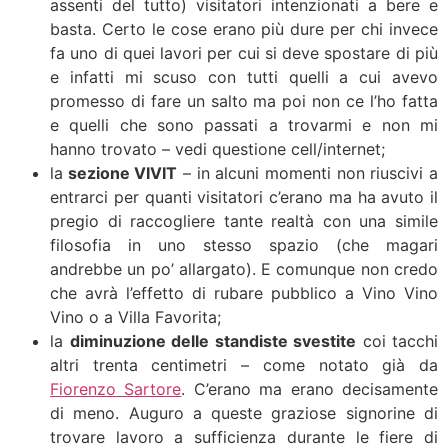
assenti del tutto) visitatori intenzionati a bere e
basta. Certo le cose erano più dure per chi invece
fa uno di quei lavori per cui si deve spostare di più
e infatti mi scuso con tutti quelli a cui avevo
promesso di fare un salto ma poi non ce l’ho fatta
e quelli che sono passati a trovarmi e non mi
hanno trovato – vedi questione cell/internet;
la
sezione VIVIT
– in alcuni momenti non riuscivi a
entrarci per quanti visitatori c’erano ma ha avuto il
pregio di raccogliere tante realtà con una simile
filosofia in uno stesso spazio (che magari
andrebbe un po’ allargato). E comunque non credo
che avrà l’effetto di rubare pubblico a Vino Vino
Vino o a Villa Favorita;
la
diminuzione delle standiste svestite
coi tacchi
altri trenta centimetri – come notato già da
Fiorenzo Sartore
. C’erano ma erano decisamente
di meno. Auguro a queste graziose signorine di
trovare lavoro a sufficienza durante le fiere di