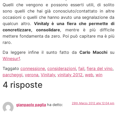
Quelli che vengono e possono esserti utili, di solito
sono quelli che hai già conosciuto/contattato in altre
occasioni o quelli che hanno avuto una segnalazione da
qualcun altro.
Vinitaly è una fiera che permette di
concretizzare, consolidare
, mentre è più difficile
mettere fondamenta da zero. Poi può capitare ma è più
raro.
Da leggere infine il sunto fatto da
Carlo Macchi
su
Winesurf
.
Taggato
connessione
,
considerazioni
,
fail
,
fiera del vino
,
parcheggi
,
verona
,
Vinitaly
,
vinitaly 2012
,
web
,
win
4 risposte
29th Marzo 2012 alle 12:04 pm
gianpaolo paglia
ha detto: