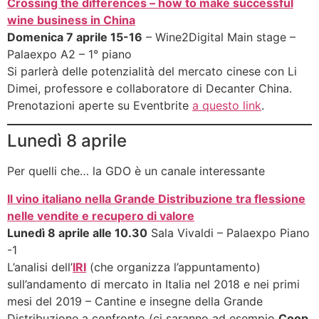
Crossing the differences – how to make successful
wine business in China
Domenica 7 aprile 15-16
– Wine2Digital Main stage –
Palaexpo A2 – 1° piano
Si parlerà delle potenzialità del mercato cinese con Li
Dimei, professore e collaboratore di Decanter China.
Prenotazioni aperte su Eventbrite
a questo link
.
Lunedì 8 aprile
Per quelli che… la GDO è un canale interessante
Il vino italiano nella Grande Distribuzione tra flessione
nelle vendite e recupero di valore
Lunedì 8 aprile alle 10.30
Sala Vivaldi – Palaexpo Piano
-1
L’analisi dell’
IRI
(che organizza l’appuntamento)
sull’andamento di mercato in Italia nel 2018 e nei primi
mesi del 2019 – Cantine e insegne della Grande
Distribuzione a confronto (ci saranno ad esempio
Coop