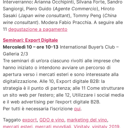
Interverranno
:
Arianna Occhipinti, Silvana Forte, Sandro
Sangiorgi, Piero Guido (
Agente Commercio
), Hiroto
Sasaki (
Japan wine consultant
), Tommy Peng (
China
wine consultant
). Modera Fabio Pracchia. A seguire alle
11
degustazione a pagamento
Seminari: Export Digitale
Mercoledì 10 – ore 10-13
International Buyer’s Club –
Galleria 2/3
Tre seminari di un’ora ciascuno rivolti alle imprese che
hanno iniziato o intendono avviare un percorso di
apertura verso i mercati esteri e sono interessate alla
digitalizzazione. Alle 10, Export digitale B2B: la
strategia è il punto di partenza; alle 11 Come strutturare
un sito web per l’estero; alle 12, Utilizzare i social media
e il web advertising per l’export digitale B2B.
Per tutti è necessaria l’iscrizione
qui
.
Taggato
export
,
GDO e vino
,
marketing del vino
,
mercati esteri
,
mercati mondiali
,
Vinitaly
,
vinitaly 2019
,