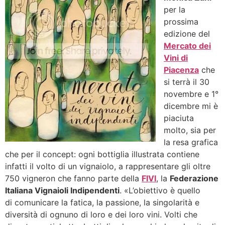
per la
prossima
edizione del
Mercato dei
Vini di
Piacenza
che
si terrà il 30
novembre e 1°
dicembre mi è
piaciuta
molto, sia per
la resa grafica
che per il concept: ogni bottiglia illustrata contiene
infatti il volto di un vignaiolo, a rappresentare gli oltre
750 vigneron che fanno parte della
FIVI
, la
Federazione
Italiana Vignaioli Indipendenti
. «L’obiettivo è quello
di comunicare la fatica, la passione, la singolarità e
diversità di ognuno di loro e dei loro vini. Volti che