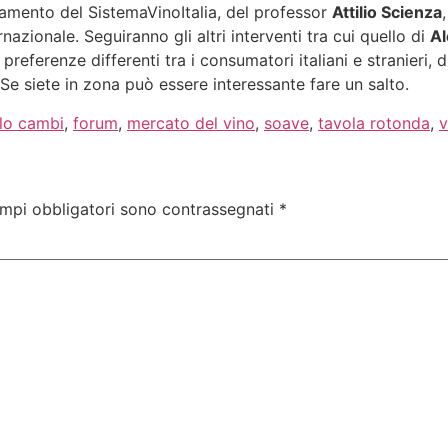
namento del SistemaVinoItalia, del professor
Attilio Scienza
rnazionale. Seguiranno gli altri interventi tra cui quello di
Al
 preferenze differenti tra i consumatori italiani e stranieri,
e siete in zona può essere interessante fare un salto.
lo cambi
,
forum
,
mercato del vino
,
soave
,
tavola rotonda
,
v
ampi obbligatori sono contrassegnati
*