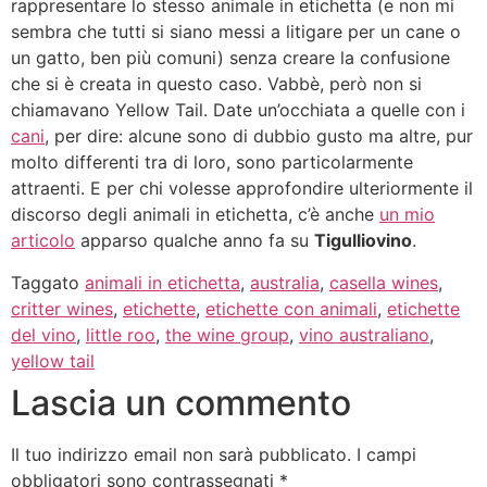
rappresentare lo stesso animale in etichetta (e non mi
sembra che tutti si siano messi a litigare per un cane o
un gatto, ben più comuni) senza creare la confusione
che si è creata in questo caso. Vabbè, però non si
chiamavano Yellow Tail. Date un’occhiata a quelle con i
cani
, per dire: alcune sono di dubbio gusto ma altre, pur
molto differenti tra di loro, sono particolarmente
attraenti. E per chi volesse approfondire ulteriormente il
discorso degli animali in etichetta, c’è anche
un mio
articolo
apparso qualche anno fa su
Tigulliovino
.
Taggato
animali in etichetta
,
australia
,
casella wines
,
critter wines
,
etichette
,
etichette con animali
,
etichette
del vino
,
little roo
,
the wine group
,
vino australiano
,
yellow tail
Lascia un commento
Il tuo indirizzo email non sarà pubblicato.
I campi
obbligatori sono contrassegnati
*