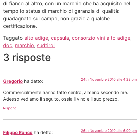
di fianco all’altro, con un marchio che ha acquisito nel
tempo lo status di marchio di garanzia di qualità:
guadagnato sul campo, non grazie a qualche
certificazione.
Taggato
alto adige
,
capsula
,
consorzio vini alto adige
,
doc
,
marchio
,
sudtirol
3 risposte
24th Novembre 2010 alle 4:22 pm
Gregorio
ha detto:
Commercialmente hanno fatto centro, almeno secondo me.
Adesso vediamo il seguito, ossia il vino e il suo prezzo.
Rispondi
26th Novembre 2010 alle 6:00 pm
Filippo Ronco
ha detto: