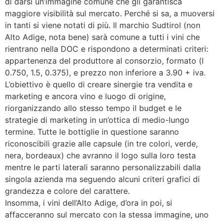
di darsi un’immagine comune che gli garantisca
maggiore visibilità sul mercato. Perché si sa, a muoversi
in tanti si viene notati di più. Il marchio Sudtirol (non
Alto Adige, nota bene) sarà comune a tutti i vini che
rientrano nella DOC e rispondono a determinati criteri:
appartenenza del produttore al consorzio, formato (l
0.750, 1.5, 0.375), e prezzo non inferiore a 3.90 + iva.
L’obiettivo è quello di creare sinergie tra vendita e
marketing e ancora vino e luogo di origine,
riorganizzando allo stesso tempo il budget e le
strategie di marketing in un’ottica di medio-lungo
termine. Tutte le bottiglie in questione saranno
riconoscibili grazie alle capsule (in tre colori, verde,
nera, bordeaux) che avranno il logo sulla loro testa
mentre le parti laterali saranno personalizzabili dalla
singola azienda ma seguendo alcuni criteri grafici di
grandezza e colore del carattere.
Insomma, i vini dell’Alto Adige, d’ora in poi, si
affacceranno sul mercato con la stessa immagine, uno