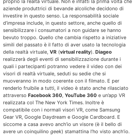
proprio la realtà virtuale. Non è infatti la prima volta che
aziende produttrici di bevande alcoliche decidono di
investire in questo senso. La responsabilità sociale
d’impresa include, in questo settore, anche quello di
sensibilizzare i consumatori a non guidare se hanno
bevuto troppo. Quello che cambia rispetto a iniziative
simili del passato è il fatto di aver usato la tecnologia
della realtà virtuale,
VR
(
virtual reality
).
Diageo
realizzerà degli eventi di sensibilizzazione durante i
quali i partecipanti potranno vedere il video con dei
visori di realtà virtuale, seduti su sedie che si
muoveranno in modo coerente con il filmato. E per
renderlo fruibile a tutti, il video è stato anche rilasciato
attraverso
Facebook 360
,
YouTube 360
e un’app VR
realizzata col The New York Times. Inoltre è
compatibile con i normali visori VR, come Samsung
Gear VR, Google Daydream e Google Cardboard. E
siccome a casa avevo anch’io un visore (è il bello di
avere un coinquilino
geek
) stamattina l’ho visto anch’io.