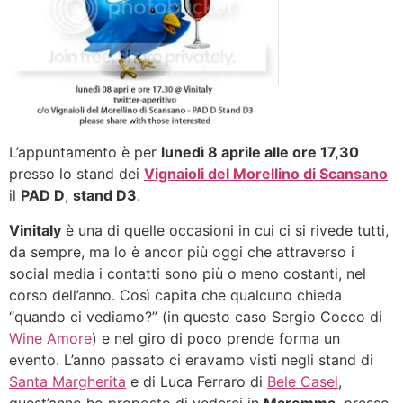
L’appuntamento è per
lunedì 8 aprile alle ore 17,30
presso lo stand dei
Vignaioli del Morellino di Scansano
il
PAD D
,
stand D3
.
Vinitaly
è una di quelle occasioni in cui ci si rivede tutti,
da sempre, ma lo è ancor più oggi che attraverso i
social media i contatti sono più o meno costanti, nel
corso dell’anno. Così capita che qualcuno chieda
“quando ci vediamo?” (in questo caso Sergio Cocco di
Wine Amore
) e nel giro di poco prende forma un
evento. L’anno passato ci eravamo visti negli stand di
Santa Margherita
e di Luca Ferraro di
Bele Casel
,
quest’anno ho proposto di vederci in
Maremma
, presso