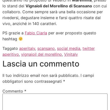
lo stand dei
Vignaioli del Morellino di Scansano
con cui
collaboro. Come sempre sarà una bella occasione per
rivedersi, degustare insieme e farsi quattro risate dal
vivo, anziché in 140 caratteri.
PS grazie a
Fabio Ciarla
per aver proposto questo
hashtag
Taggato
aperitaly
,
scansano
,
social media
,
twitter
aperitivo
,
vignaioil del morellino
,
Vinitaly
Lascia un commento
Il tuo indirizzo email non sarà pubblicato.
I campi
obbligatori sono contrassegnati
*
Commento
*