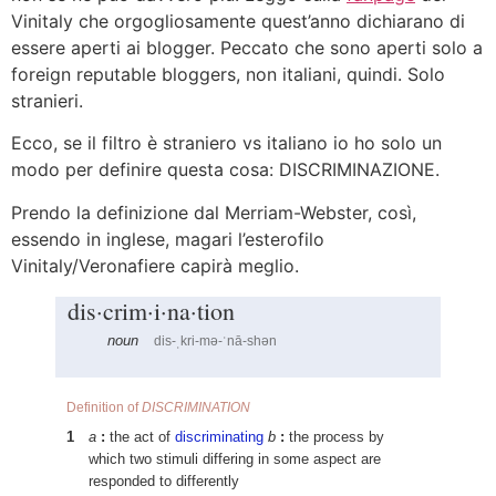
Vinitaly che orgogliosamente quest’anno dichiarano di
essere aperti ai blogger. Peccato che sono aperti solo a
foreign reputable bloggers, non italiani, quindi. Solo
stranieri.
Ecco, se il filtro è straniero vs italiano io ho solo un
modo per definire questa cosa: DISCRIMINAZIONE.
Prendo la definizione dal Merriam-Webster, così,
essendo in inglese, magari l’esterofilo
Vinitaly/Veronafiere capirà meglio.
dis·crim·i·na·tion
noun
dis-
kri-mə-
nā-shən
ˌ
ˈ
Definition of
DISCRIMINATION
1
a
:
the act of
discriminating
b
:
the process by
which two stimuli differing in some aspect are
responded to differently