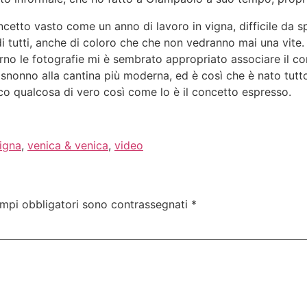
etto vasto come un anno di lavoro in vigna, difficile da s
di tutti, anche di coloro che che non vedranno mai una vite.
no le fotografie mi è sembrato appropriato associare il co
isnonno alla cantina più moderna, ed è così che è nato tutt
o qualcosa di vero così come lo è il concetto espresso.
igna
,
venica & venica
,
video
ampi obbligatori sono contrassegnati
*