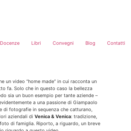
Docenze
Libri
Convegni
Blog
Contatti
ne un video “home made” in cui racconta un
to fa. Solo che in questo caso la bellezza
redo sia un buon esempio per tante aziende –
 evidentemente a una passione di Giampaolo
 di fotografie in sequenza che catturano,
ori aziendali di
Venica & Venica
: tradizione,
oto di famiglia. Riporto, a riguardo, un breve
io riguardo a questo video.