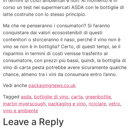
in termini di costi ambientali e non. Al momento è in
corso un test nei supermercati ASDA con le bottiglie di
latte costruite con lo stesso principio.
Ma che ne penseranno i consumatori? Si faranno
conquistare dai valori ecosostenibili di questi
contenitori o storceranno il naso, perché il vino non è
vino se non è in bottiglia? Certo, di questi tempi, se il
risparmio in termini di costi venisse trasferito al
consumatore, con prezzi più bassi, quindi, la bottiglia di
vino di carta pesta potrebbe avere sicuramente qualche
chance, almeno tra i vini da consumare entro l’anno.
Vedi anche
packagingnews.co.uk
.
Tagged
asda
,
bottiglie di vino
,
carta
,
greenbottle
,
martin myerscough
,
packaging e vino
,
riciclare
,
vetro
,
vino e ambiente
Leave a Reply