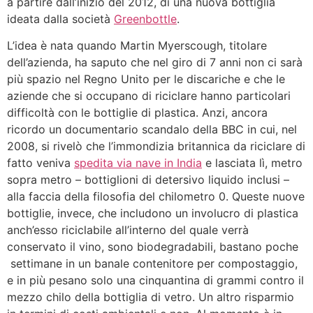
a partire dall’inizio del 2012, di una nuova bottiglia
ideata dalla società
Greenbottle
.
L’idea è nata quando Martin Myerscough, titolare
dell’azienda, ha saputo che nel giro di 7 anni non ci sarà
più spazio nel Regno Unito per le discariche e che le
aziende che si occupano di riciclare hanno particolari
difficoltà con le bottiglie di plastica. Anzi, ancora
ricordo un documentario scandalo della BBC in cui, nel
2008, si rivelò che l’immondizia britannica da riciclare di
fatto veniva
spedita via nave in India
e lasciata lì, metro
sopra metro – bottiglioni di detersivo liquido inclusi –
alla faccia della filosofia del chilometro 0. Queste nuove
bottiglie, invece, che includono un involucro di plastica
anch’esso riciclabile all’interno del quale verrà
conservato il vino, sono biodegradabili, bastano poche
settimane in un banale contenitore per compostaggio,
e in più pesano solo una cinquantina di grammi contro il
mezzo chilo della bottiglia di vetro. Un altro risparmio