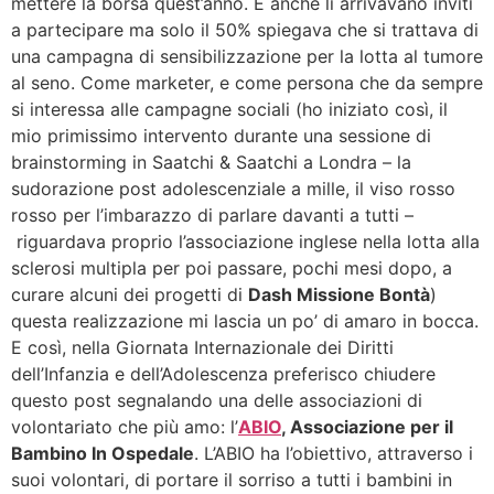
mettere la borsa quest’anno. E anche lì arrivavano inviti
a partecipare ma solo il 50% spiegava che si trattava di
una campagna di sensibilizzazione per la lotta al tumore
al seno. Come marketer, e come persona che da sempre
si interessa alle campagne sociali (ho iniziato così, il
mio primissimo intervento durante una sessione di
brainstorming in Saatchi & Saatchi a Londra – la
sudorazione post adolescenziale a mille, il viso rosso
rosso per l’imbarazzo di parlare davanti a tutti –
riguardava proprio l’associazione inglese nella lotta alla
sclerosi multipla per poi passare, pochi mesi dopo, a
curare alcuni dei progetti di
Dash Missione Bontà
)
questa realizzazione mi lascia un po’ di amaro in bocca.
E così, nella Giornata Internazionale dei Diritti
dell’Infanzia e dell’Adolescenza preferisco chiudere
questo post segnalando una delle associazioni di
volontariato che più amo: l’
ABIO
, Associazione per il
Bambino In Ospedale
. L’ABIO ha l’obiettivo, attraverso i
suoi volontari, di portare il sorriso a tutti i bambini in