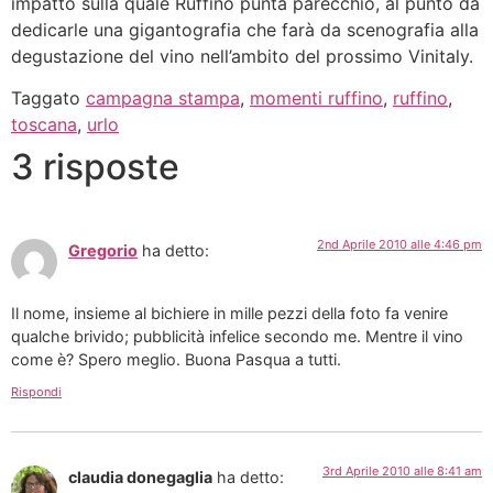
impatto sulla quale Ruffino punta parecchio, al punto da
dedicarle una gigantografia che farà da scenografia alla
degustazione del vino nell’ambito del prossimo Vinitaly.
Taggato
campagna stampa
,
momenti ruffino
,
ruffino
,
toscana
,
urlo
3 risposte
2nd Aprile 2010 alle 4:46 pm
Gregorio
ha detto:
Il nome, insieme al bichiere in mille pezzi della foto fa venire
qualche brivido; pubblicità infelice secondo me. Mentre il vino
come è? Spero meglio. Buona Pasqua a tutti.
Rispondi
3rd Aprile 2010 alle 8:41 am
claudia donegaglia
ha detto: