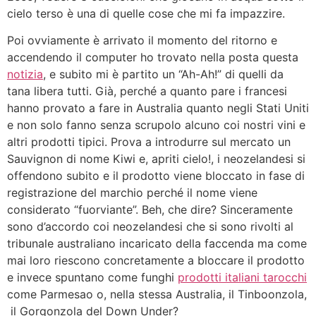
cielo terso è una di quelle cose che mi fa impazzire.
Poi ovviamente è arrivato il momento del ritorno e
accendendo il computer ho trovato nella posta questa
notizia
, e subito mi è partito un “Ah-Ah!” di quelli da
tana libera tutti. Già, perché a quanto pare i francesi
hanno provato a fare in Australia quanto negli Stati Uniti
e non solo fanno senza scrupolo alcuno coi nostri vini e
altri prodotti tipici. Prova a introdurre sul mercato un
Sauvignon di nome Kiwi e, apriti cielo!, i neozelandesi si
offendono subito e il prodotto viene bloccato in fase di
registrazione del marchio perché il nome viene
considerato “fuorviante”. Beh, che dire? Sinceramente
sono d’accordo coi neozelandesi che si sono rivolti al
tribunale australiano incaricato della faccenda ma come
mai loro riescono concretamente a bloccare il prodotto
e invece spuntano come funghi
prodotti italiani tarocchi
come Parmesao o, nella stessa Australia, il Tinboonzola,
il Gorgonzola del Down Under?