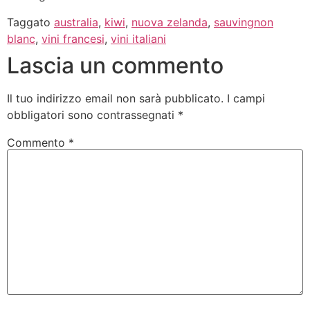
Taggato
australia
,
kiwi
,
nuova zelanda
,
sauvingnon
blanc
,
vini francesi
,
vini italiani
Lascia un commento
Il tuo indirizzo email non sarà pubblicato.
I campi
obbligatori sono contrassegnati
*
Commento
*