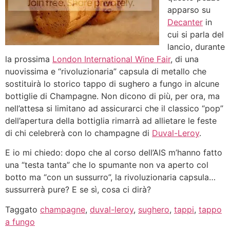
apparso su
Decanter
in
cui si parla del
lancio, durante
la prossima
London International Wine Fair
, di una
nuovissima e “rivoluzionaria” capsula di metallo che
sostituirà lo storico tappo di sughero a fungo in alcune
bottiglie di Champagne. Non dicono di più, per ora, ma
nell’attesa si limitano ad assicurarci che il classico “pop”
dell’apertura della bottiglia rimarrà ad allietare le feste
di chi celebrerà con lo champagne di
Duval-Leroy
.
E io mi chiedo: dopo che al corso dell’AIS m’hanno fatto
una “testa tanta” che lo spumante non va aperto col
botto ma “con un sussurro”, la rivoluzionaria capsula…
sussurrerà pure? E se sì, cosa ci dirà?
Taggato
champagne
,
duval-leroy
,
sughero
,
tappi
,
tappo
a fungo