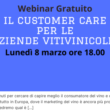
uti per cercare di capire meglio il consumatore del vino e
tutto in Europa, dove il marketing del vino è ancora più p
vedremo qual è […]