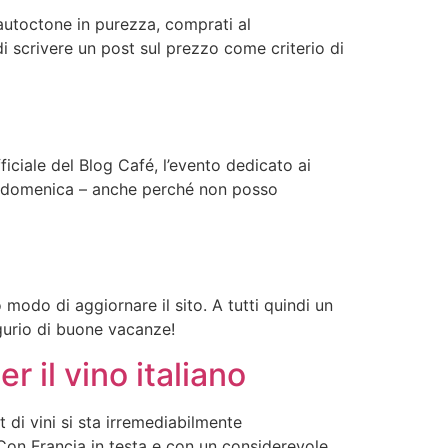
 autoctone in purezza, comprati al
scrivere un post sul prezzo come criterio di
fficiale del Blog Café, l’evento dedicato ai
lto domenica – anche perché non posso
modo di aggiornare il sito. A tutti quindi un
gurio di buone vacanze!
r il vino italiano
 di vini si sta irremediabilmente
 Con Francia in testa e con un considerevole