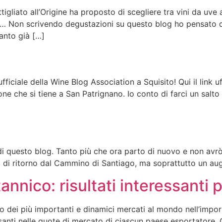
gliato all’Origine ha proposto di scegliere tra vini da uve
 Non scrivendo degustazioni su questo blog ho pensato di 
uanto già […]
fficiale della Wine Blog Association a Squisito! Qui il link u
ione che si tiene a San Patrignano. Io conto di farci un sa
i questo blog. Tanto più che ora parto di nuovo e non avrò 
rò di ritorno dal Cammino di Santiago, ma soprattutto un au
annico: risultati interessanti pe
no dei più importanti e dinamici mercati al mondo nell’import
ssanti nelle quote di mercato di ciascun paese esportatore.