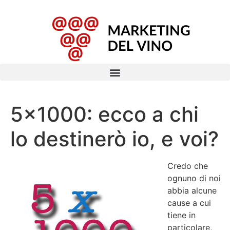
5×1000: ecco a chi
lo destinerò io, e voi?
Credo che
ognuno di noi
abbia alcune
cause a cui
tiene in
particolare,