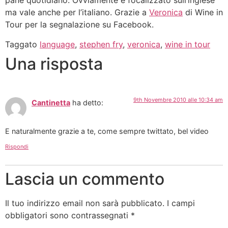
pane quotidiano. Ovviamente è focalizzato sull’inglese
ma vale anche per l’italiano. Grazie a
Veronica
di Wine in
Tour per la segnalazione su Facebook.
Taggato
language
,
stephen fry
,
veronica
,
wine in tour
Una risposta
9th Novembre 2010 alle 10:34 am
Cantinetta
ha detto:
E naturalmente grazie a te, come sempre twittato, bel video
Rispondi
Lascia un commento
Il tuo indirizzo email non sarà pubblicato.
I campi
obbligatori sono contrassegnati
*