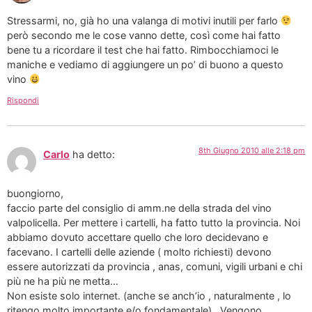
Stressarmi, no, già ho una valanga di motivi inutili per farlo
però secondo me le cose vanno dette, così come hai fatto
bene tu a ricordare il test che hai fatto. Rimbocchiamoci le
maniche e vediamo di aggiungere un po’ di buono a questo
vino
Rispondi
8th Giugno 2010 alle 2:18 pm
Carlo
ha detto:
buongiorno,
faccio parte del consiglio di amm.ne della strada del vino
valpolicella. Per mettere i cartelli, ha fatto tutto la provincia. Noi
abbiamo dovuto accettare quello che loro decidevano e
facevano. I cartelli delle aziende ( molto richiesti) devono
essere autorizzati da provincia , anas, comuni, vigili urbani e chi
più ne ha più ne metta…
Non esiste solo internet. (anche se anch’io , naturalmente , lo
ritengo molto importante e/o fondamentale) . Vengono