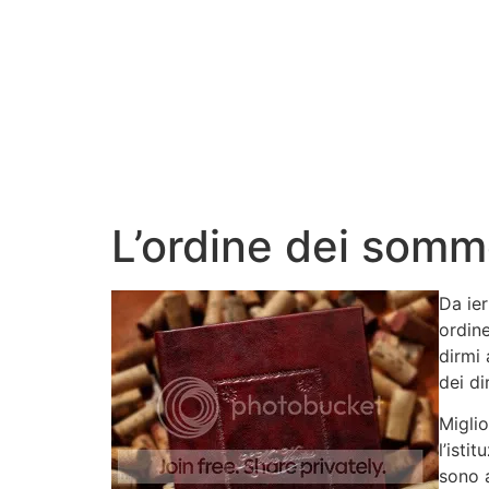
L’ordine dei somme
Da ier
ordine
dirmi 
dei di
Migli
l’isti
sono 