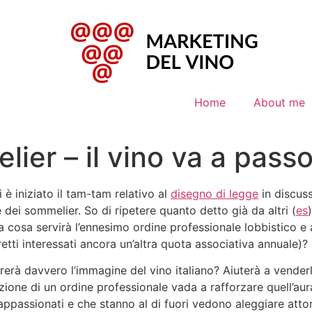
Home
About me
lier – il vino va a pas
i è iniziato il tam-tam relativo al
disegno di legge
in discuss
 dei sommelier. So di ripetere quanto detto già da altri (
es
a cosa servirà l’ennesimo ordine professionale lobbistico e 
retti interessati ancora un’altra quota associativa annuale)?
orerà davvero l’immagine del vino italiano? Aiuterà a vend
tuzione di un ordine professionale vada a rafforzare quell’a
appassionati e che stanno al di fuori vedono aleggiare att