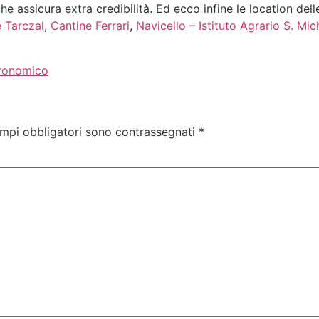
che assicura extra credibilità. Ed ecco infine le location de
 Tarczal
,
Cantine Ferrari
,
Navicello – Istituto Agrario S. Mic
ronomico
ampi obbligatori sono contrassegnati
*