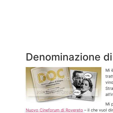
Denominazione di
Mi è
trat
vin
Stra
all’
Mi p
Nuovo Cineforum di Rovereto
– il che vuol di