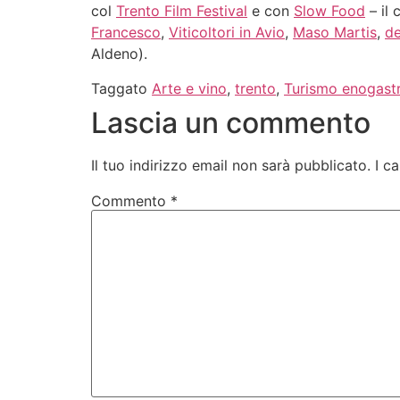
col
Trento Film Festival
e con
Slow Food
– il 
Francesco
,
Viticoltori in Avio
,
Maso Martis
,
de
Aldeno).
Taggato
Arte e vino
,
trento
,
Turismo enogast
Lascia un commento
Il tuo indirizzo email non sarà pubblicato.
I c
Commento
*