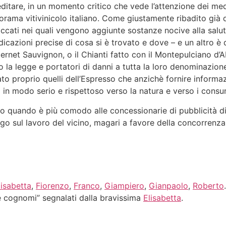
ditare, in un momento critico che vede l’attenzione dei med
rama vitivinicolo italiano. Come giustamente ribadito già d
occati nei quali vengono aggiunte sostanze nocive alla salu
dicazioni precise di cosa si è trovato e dove – e un altro è 
ernet Sauvignon, o il Chianti fatto con il Montepulciano d’
 la legge e portatori di danni a tutta la loro denominazione,
ato proprio quelli dell’Espresso che anzichè fornire informaz
 in modo serio e rispettoso verso la natura e verso i consu
o quando è più comodo alle concessionarie di pubblicità di q
go sul lavoro del vicino, magari a favore della concorrenza
lisabetta
,
Fiorenzo
,
Franco
,
Giampiero
,
Gianpaolo
,
Roberto
e cognomi” segnalati dalla bravissima
Elisabetta
.