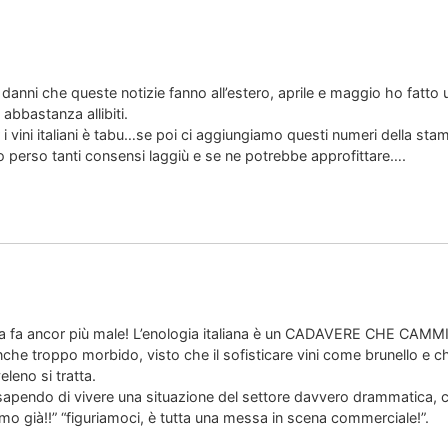
anni che queste notizie fanno all’estero, aprile e maggio ho fatto un
abbastanza allibiti.
i vini italiani è tabu…se poi ci aggiungiamo questi numeri della sta
 perso tanti consensi laggiù e se ne potrebbe approfittare….
nza fa ancor più male! L’enologia italiana è un CADAVERE CHE CAMM
 anche troppo morbido, visto che il sofisticare vini come brunello e
eno si tratta.
che sapendo di vivere una situazione del settore davvero drammatica, 
mo già!!” “figuriamoci, è tutta una messa in scena commerciale!”.