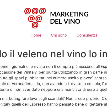
Home
Chi sono
Consulenza
 il veleno nel vino lo i
ome i giornali e le riviste non li compra più nessuno, all’Es
ccasione del Vinitaly, per giunta utilizzando in gran parte 
duto gli spazi pubblicitari nel numero uscito giovedì scorso
ole di Veronafiere… Io, non avendolo trovato in edicola, l’art
tenta di non aver dato neppure una manciata di euro a quell
à marketing fare leva sugli scandali? Non credo proprio. C’
nitaly quelli dell’Espresso hanno pensato bene di gettare alt