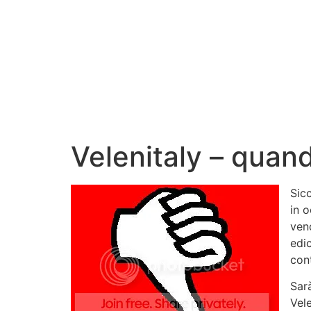
Velenitaly – quando
Sicc
in o
ven
edic
con
Sar
Vele