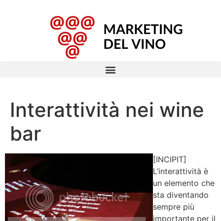
Interattività nei wine
bar
[INCIPIT]
L’interattività è
un elemento che
sta diventando
sempre più
importante per il