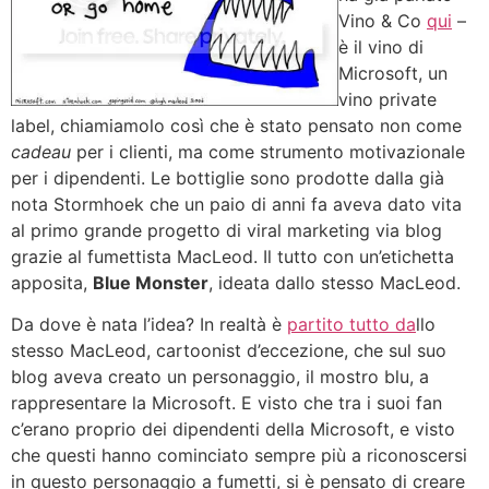
Vino & Co
qui
–
è il vino di
Microsoft, un
vino private
label, chiamiamolo così che è stato pensato non come
cadeau
per i clienti, ma come strumento motivazionale
per i dipendenti. Le bottiglie sono prodotte dalla già
nota Stormhoek che un paio di anni fa aveva dato vita
al primo grande progetto di viral marketing via blog
grazie al fumettista MacLeod. Il tutto con un’etichetta
apposita,
Blue Monster
, ideata dallo stesso MacLeod.
Da dove è nata l’idea? In realtà è
partito tutto da
llo
stesso MacLeod, cartoonist d’eccezione, che sul suo
blog aveva creato un personaggio, il mostro blu, a
rappresentare la Microsoft. E visto che tra i suoi fan
c’erano proprio dei dipendenti della Microsoft, e visto
che questi hanno cominciato sempre più a riconoscersi
in questo personaggio a fumetti, si è pensato di creare