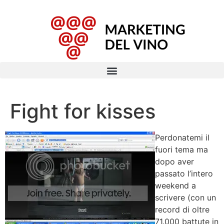
Fight for kisses
Perdonatemi il
fuori tema ma
dopo aver
passato l’intero
weekend a
scrivere (con un
record di oltre
71.000 battute in