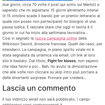
due giorni, circa 70 volte il post qui sotto sul Merlot) e
sapendo che mi aspettano 15 giorni altrettanto intensi
(il 15 ottobre scade il bando per un premio letterario al
quale non posso non partecipare) ho bisogno di una
pausa ludica. E lasciate stare che oggi in teoria è il
giorno in cui ha inizio alla settimana lavorativa…
Così vi segnalo la
nuova campagna online
della
Wilkinson Sword, divisione francese. Quelli dei rasoi, per
intenderci. La campagna, in pieno spirito virale mi è
stata segnalata da un’amica via email. Un link al loro
sito è bastato. Dal titolo,
Fight for kisses
, non sapevo
che idea farmi e poi… Beh, ho avuto la dimostrazione
che alle volte non cliccare su
skip intro
può portare a
delle divertenti sorprese. Provare per credere…
Lascia un commento
Il tuo indirizzo email non sarà pubblicato.
I campi
obbligatori sono contrassegnati
*