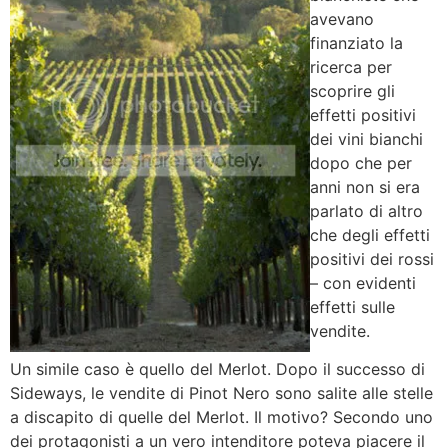
avevano
finanziato la
ricerca per
scoprire gli
effetti positivi
dei vini bianchi
dopo che per
anni non si era
parlato di altro
che degli effetti
positivi dei rossi
– con evidenti
effetti sulle
vendite.
Un simile caso è quello del Merlot. Dopo il successo di
Sideways, le vendite di Pinot Nero sono salite alle stelle
a discapito di quelle del Merlot. Il motivo? Secondo uno
dei protagonisti a un vero intenditore poteva piacere il