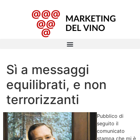
Sì a messaggi
equilibrati, e non
terrorizzanti
Pubblico di
seguito il
comunicato
stampa che mi è