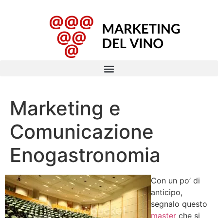
Marketing e
Comunicazione
Enogastronomia
Con un po’ di
anticipo,
segnalo questo
master
che si