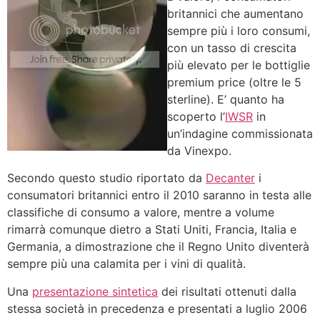
britannici che aumentano
sempre più i loro consumi,
con un tasso di crescita
più elevato per le bottiglie
premium price (oltre le 5
sterline). E’ quanto ha
scoperto l’
IWSR
in
un’indagine commissionata
da Vinexpo.
Secondo questo studio riportato da
Decanter
i
consumatori britannici entro il 2010 saranno in testa alle
classifiche di consumo a valore, mentre a volume
rimarrà comunque dietro a Stati Uniti, Francia, Italia e
Germania, a dimostrazione che il Regno Unito diventerà
sempre più una calamita per i vini di qualità.
Una
presentazione sintetica
dei risultati ottenuti dalla
stessa società in precedenza e presentati a luglio 2006