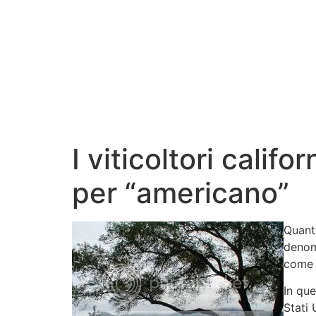
I viticoltori calif
per “americano”
Quante
denomi
come 
In que
Stati 