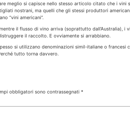
re meglio si capisce nello stesso articolo citato che i vini s
igliati nostrani, ma quelli che gli stessi produttori americani 
no “vini americani”.
mentre il flusso di vino arriva (soprattutto dall’Australia), i 
distruggere il raccolto. E ovviamente si arrabbiano.
sso si utilizzano denominazioni simil-italiane o francesi co
 Perché tutto torna davvero.
ampi obbligatori sono contrassegnati
*