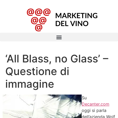
‘All Blass, no Glass’ –
Questione di
immagine
Su
Decanter.com
oggi si parla
dell’azienda Wolf