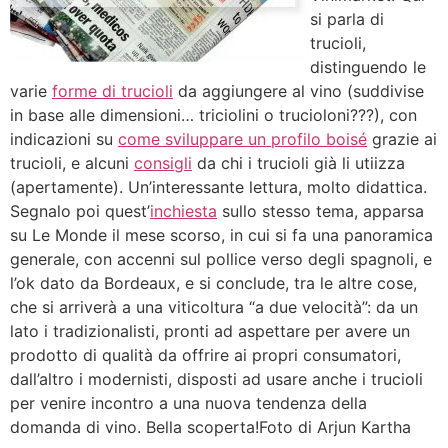
si parla di
trucioli,
distinguendo le
varie
forme di trucioli
da aggiungere al vino (suddivise
in base alle dimensioni… triciolini o trucioloni???), con
indicazioni su
come sviluppare un profilo boisé
grazie ai
trucioli, e alcuni
consigli
da chi i trucioli già li utiizza
(apertamente). Un’interessante lettura, molto didattica.
Segnalo poi quest’
inchiesta
sullo stesso tema, apparsa
su Le Monde il mese scorso, in cui si fa una panoramica
generale, con accenni sul pollice verso degli spagnoli, e
l’ok dato da Bordeaux, e si conclude, tra le altre cose,
che si arriverà a una viticoltura “a due velocità”: da un
lato i tradizionalisti, pronti ad aspettare per avere un
prodotto di qualità da offrire ai propri consumatori,
dall’altro i modernisti, disposti ad usare anche i trucioli
per venire incontro a una nuova tendenza della
domanda di vino. Bella scoperta!Foto di Arjun Kartha