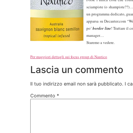
sciampiste (o shampiste??)… 
un programma dedicato, guard
apparsa su Decanter.com “We’
po’
border line
! Trattare il 
manager…
Staremo a vedere.
Per maggiori dettagli sui focus group di Nautico
Lascia un commento
Il tuo indirizzo email non sarà pubblicato.
I c
Commento
*