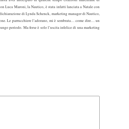
n Luca Maroni, la Nautico, è stata infatti lanciata a Natale con
a dichiarazione di Lynda Schenck, marketing manager di Nautico,
ersone. Le parrucchiere l’adorano, mi è sembrata… come dire… un
 lungo periodo. Ma forse è solo l’uscita infelice di una marketing