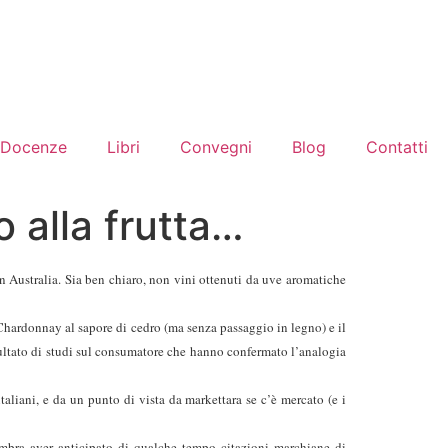
Docenze
Libri
Convegni
Blog
Contatti
o alla frutta…
in Australia. Sia ben chiaro, non vini ottenuti da uve aromatiche
 Chardonnay al sapore di cedro (ma senza passaggio in legno) e il
sultato di studi sul consumatore che hanno confermato l’analogia
taliani, e da un punto di vista da markettara se c’è mercato (e i
sembra aver anticipato di qualche tempo citazioni marchiane di