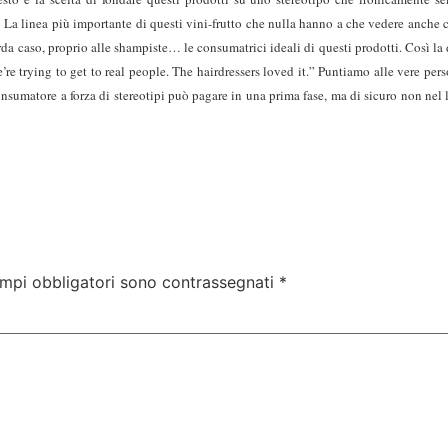
La linea più importante di questi vini-frutto che nulla hanno a che vedere anche co
a caso, proprio alle shampiste… le consumatrici ideali di questi prodotti. Così l
re trying to get to real people. The hairdressers loved it.” Puntiamo alle vere p
consumatore a forza di stereotipi può pagare in una prima fase, ma di sicuro non nel
ampi obbligatori sono contrassegnati
*