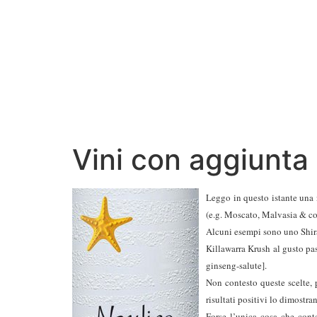
Vini con aggiunta 
Leggo in questo istante una 
(e.g. Moscato, Malvasia & co)
Alcuni esempi sono uno Shiraz
Killawarra Krush al gusto pa
ginseng-salute].
Non contesto queste scelte, 
risultati positivi lo dimostra
Forse l’unica cosa che cont