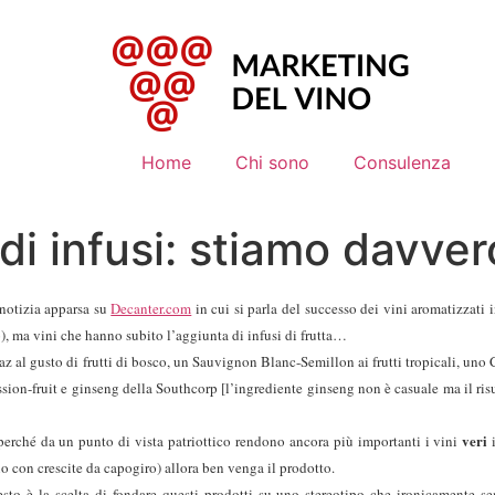
Home
Chi sono
Consulenza
di infusi: stiamo davver
notizia apparsa su
Decanter.com
in cui si parla del successo dei vini aromatizzati 
, ma vini che hanno subito l’aggiunta di infusi di frutta…
 al gusto di frutti di bosco, un Sauvignon Blanc-Semillon ai frutti tropicali, uno
ssion-fruit e ginseng della Southcorp [l’ingrediente ginseng non è casuale ma il ri
veri
perché da un punto di vista patriottico rendono ancora più importanti i vini
i
no con crescite da capogiro) allora ben venga il prodotto.
esto è la scelta di fondare questi prodotti su uno stereotipo che ironicamente 