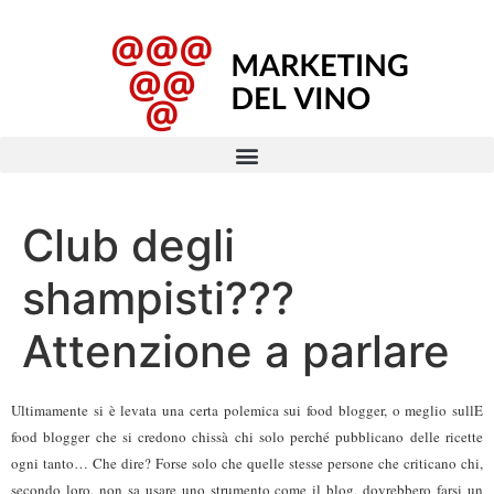
Club degli
shampisti???
Attenzione a parlare
Ultimamente si è levata una certa polemica sui food blogger, o meglio sullE
food blogger che si credono chissà chi solo perché pubblicano delle ricette
ogni tanto… Che dire? Forse solo che quelle stesse persone che criticano chi,
secondo loro, non sa usare uno strumento come il blog, dovrebbero farsi un