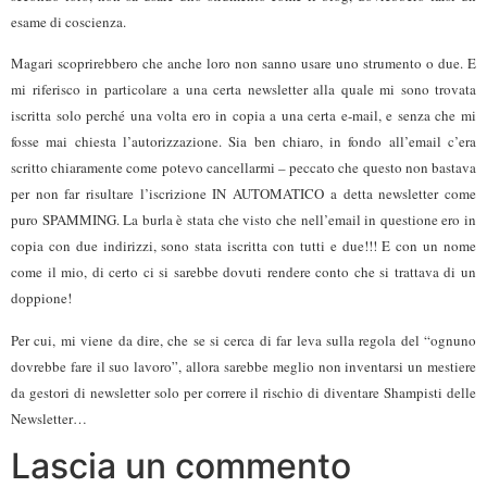
esame di coscienza.
Magari scoprirebbero che anche loro non sanno usare uno strumento o due. E
mi riferisco in particolare a una certa newsletter alla quale mi sono trovata
iscritta solo perché una volta ero in copia a una certa e-mail, e senza che mi
fosse mai chiesta l’autorizzazione. Sia ben chiaro, in fondo all’email c’era
scritto chiaramente come potevo cancellarmi – peccato che questo non bastava
per non far risultare l’iscrizione IN AUTOMATICO a detta newsletter come
puro SPAMMING. La burla è stata che visto che nell’email in questione ero in
copia con due indirizzi, sono stata iscritta con tutti e due!!! E con un nome
come il mio, di certo ci si sarebbe dovuti rendere conto che si trattava di un
doppione!
Per cui, mi viene da dire, che se si cerca di far leva sulla regola del “ognuno
dovrebbe fare il suo lavoro”, allora sarebbe meglio non inventarsi un mestiere
da gestori di newsletter solo per correre il rischio di diventare Shampisti delle
Newsletter…
Lascia un commento