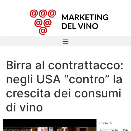
Birra al contrattacco:
negli USA “contro” la
crescita dei consumi
di vino
C’era da
aspettarselo… Più