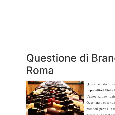
Questione di Brand
Roma
Questo sabato si s
Imprenditori Vinicoli
L’associazione riunis
Quest’anno ci si riu
prenderà parte alla t
percepibile per il c