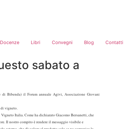
Docenze
Libri
Convegni
Blog
Contatti
questo sabato a
de di Bibenda) il Forum annuale Agivi, Associazione Giovani
 di vigneto.
 il Vigneto Italia. Come ha dichiarato Giacomo Bersanetti, che
re. Il nostro compito è rendere il messaggio visibile e
ondo esterno, che dà valore al prodotto solo se ne comunica la