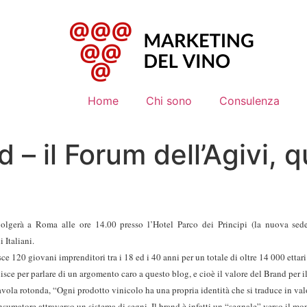
Home
Chi sono
Consulenza
 – il Forum dell’Agivi, 
volgerà a Roma alle ore 14.00 presso l’Hotel Parco dei Principi (la nuova se
 Italiani.
ce 120 giovani imprenditori tra i 18 ed i 40 anni per un totale di oltre 14 000 ettari
nisce per parlare di un argomento caro a questo blog, e cioè il valore del Brand per
avola rotonda, “Ogni prodotto vinicolo ha una propria identità che si traduce in valo
onsumatore attraverso un sistema di segni. Il brand è infatti un “segnale” verso il m