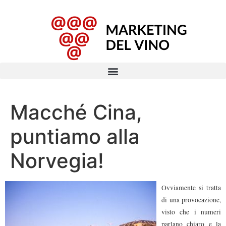
Macché Cina,
puntiamo alla
Norvegia!
Ovviamente si tratta
di una provocazione,
visto che i numeri
parlano chiaro e la