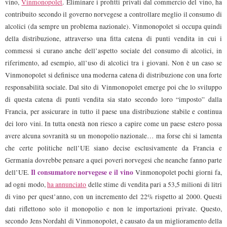
vino,
Vinmonopolet
. Eliminare i profitti privati dal commercio del vino, ha
contribuito secondo il governo norvegese a controllare meglio il consumo di
alcolici (da sempre un problema nazionale). Vinmonopolet si occupa quindi
della distribuzione, attraverso una fitta catena di punti vendita in cui i
commessi si curano anche dell’aspetto sociale del consumo di alcolici, in
riferimento, ad esempio, all’uso di alcolici tra i giovani. Non è un caso se
Vinmonopolet si definisce una moderna catena di distribuzione con una forte
responsabilità sociale. Dal sito di Vinmonopolet emerge poi che lo sviluppo
di questa catena di punti vendita sia stato secondo loro “imposto” dalla
Francia, per assicurare in tutto il paese una distribuzione stabile e continua
dei loro vini. In tutta onestà non riesco a capire come un paese estero possa
avere alcuna sovranità su un monopolio nazionale… ma forse chi si lamenta
che certe politiche nell’UE siano decise esclusivamente da Francia e
Germania dovrebbe pensare a quei poveri norvegesi che neanche fanno parte
Il consumatore norvegese e il vino
dell’UE.
Vinmonopolet pochi giorni fa,
ad ogni modo,
ha annunciato
delle stime di vendita pari a 53,5 milioni di litri
di vino per quest’anno, con un incremento del 22% rispetto al 2000. Questi
dati riflettono solo il monopolio e non le importazioni private. Questo,
secondo Jens Nordahl di Vinmonopolet, è causato da un miglioramento della