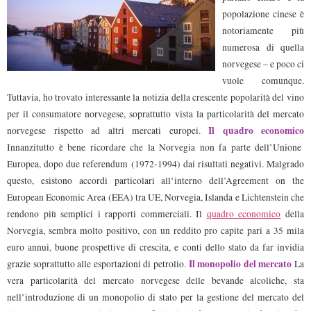
popolazione cinese è
notoriamente più
numerosa di quella
norvegese – e poco ci
vuole comunque.
Tuttavia, ho trovato interessante la notizia della crescente popolarità del vino
per il consumatore norvegese, soprattutto vista la particolarità del mercato
Il quadro economico
norvegese rispetto ad altri mercati europei.
Innanzitutto è bene ricordare che la Norvegia non fa parte dell’Unione
Europea, dopo due referendum (1972-1994) dai risultati negativi. Malgrado
questo, esistono accordi particolari all’interno dell’Agreement on the
European Economic Area (EEA) tra UE, Norvegia, Islanda e Lichtenstein che
rendono più semplici i rapporti commerciali. Il
quadro economico
della
Norvegia, sembra molto positivo, con un reddito pro capite pari a 35 mila
euro annui, buone prospettive di crescita, e conti dello stato da far invidia
Il monopolio del mercato
grazie soprattutto alle esportazioni di petrolio.
La
vera particolarità del mercato norvegese delle bevande alcoliche, sta
nell’introduzione di un monopolio di stato per la gestione del mercato del