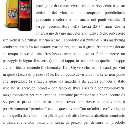
packaging dai colori vivaci che ben rispecchia il gusto
definito del vino, e una campagna pubblicitaria
pressante e coloratissima, anche nei punti vendita. Il
target: consumatori nella fascia 25-34 anni che si
interessano di vino ma detestano tutto ciò che può essere
simil-elitario e rituale attorno a esso. Il prodotto dal punto di vista marketing
sembra studiato fin nei minimi particolari, incluso il gusto, fruttato ma dotato
al tempo stesso di una freschezza accattivante, senza farsi mancare un
passaggio in legno di rovere. Quanto al tappo, la scelta è stata quella del tappo
a vite, l’ideale, secondo il winemaker Ken Shyvers che cura il brand, per vini
in questa fascia di prezzo ($10). Da un punto di vista da marketer, non posso
che apprezzare la strategia quasi da macchina da guerra con cui è stato
studiato il lancio del brand – con tanto di flyer a scaffale per promuoverli,
mega espositori nei punti vendita, cartoline promozionali e buoni sconto da
$3 per la prova. Eppure al tempo stesso non riesco a condividere il
posizionamento “premium” che ha questo vino. Con un’offerta così variegata
come quella del vino, molto più di quelle di altre bevande alcoliche, comincio
a pensare che non basta una fascia di prezzo per definire un prodotto