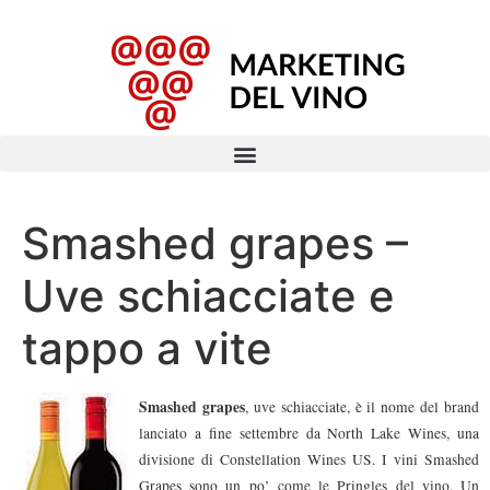
Smashed grapes –
Uve schiacciate e
tappo a vite
Smashed grapes
, uve schiacciate, è il nome del brand
lanciato a fine settembre da North Lake Wines, una
divisione di Constellation Wines US. I vini Smashed
Grapes sono un po’ come le Pringles del vino. Un