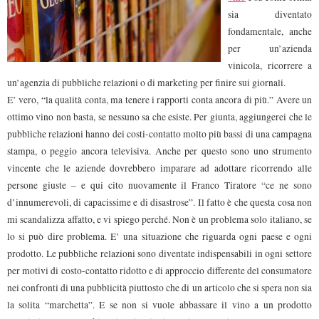
sia diventato
fondamentale, anche
per un’azienda
vinicola, ricorrere a
un’agenzia di pubbliche relazioni o di marketing per finire sui giornali.
E’ vero,
“la qualità conta, ma tenere i rapporti conta ancora di più.” Avere un
ottimo vino non basta, se nessuno sa che esiste. Per giunta, aggiungerei che le
pubbliche relazioni hanno dei costi-contatto molto più bassi di una campagna
stampa, o peggio ancora televisiva. Anche per questo sono uno strumento
vincente che le aziende dovrebbero imparare ad adottare ricorrendo alle
persone giuste – e qui cito nuovamente il Franco Tiratore “ce ne sono
d’innumerevoli, di capacissime e di disastrose”.
Il fatto è che questa cosa non
mi scandalizza affatto, e vi spiego perché.
Non è un problema solo italiano, se
lo si può dire problema. E’ una situazione che riguarda ogni paese e ogni
prodotto. Le pubbliche relazioni sono diventate indispensabili in ogni settore
per motivi di costo-contatto ridotto e di approccio differente del consumatore
nei confronti di una pubblicità piuttosto che di un articolo che si spera non sia
la solita “marchetta”. E se non si vuole abbassare il vino a un prodotto