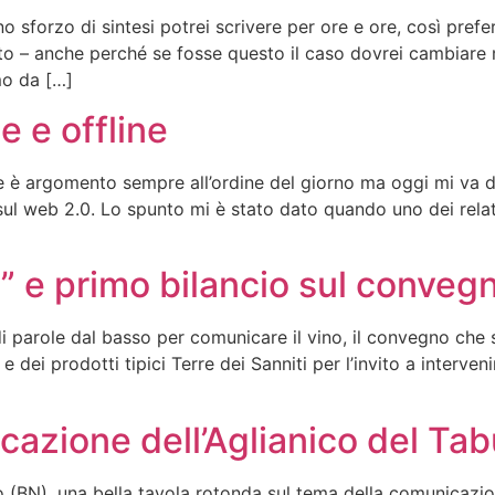
 sforzo di sintesi potrei scrivere per ore e ore, così prefe
o – anche perché se fosse questo il caso dovrei cambiare 
mo da […]
e e offline
ne è argomento sempre all’ordine del giorno ma oggi mi va 
sul web 2.0. Lo spunto mi è stato dato quando uno dei relat
” e primo bilancio sul conveg
parole dal basso per comunicare il vino, il convegno che s
 e dei prodotti tipici Terre dei Sanniti per l’invito a interve
cazione dell’Aglianico del Ta
 (BN), una bella tavola rotonda sul tema della comunicazion