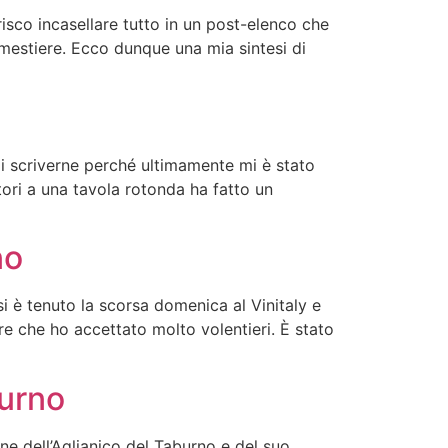
risco incasellare tutto in un post-elenco che
mestiere. Ecco dunque una mia sintesi di
di scriverne perché ultimamente mi è stato
ori a una tavola rotonda ha fatto un
no
i è tenuto la scorsa domenica al Vinitaly e
nire che ho accettato molto volentieri. È stato
burno
e dell’Aglianico del Taburno e del suo