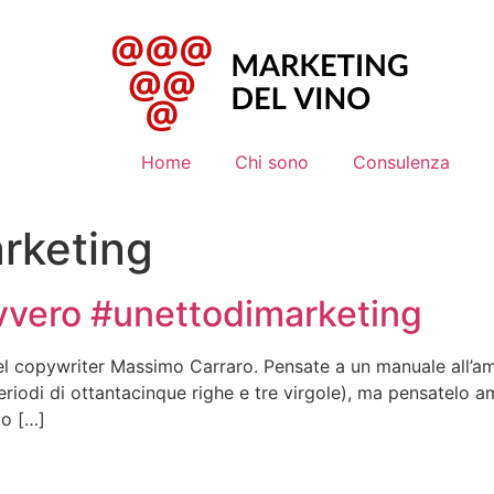
Home
Chi sono
Consulenza
arketing
ovvero #unettodimarketing
del copywriter Massimo Carraro. Pensate a un manuale all’am
riodi di ottantacinque righe e tre virgole), ma pensatelo am
to […]