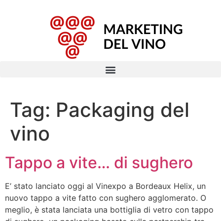
Tag:
Packaging del
vino
Tappo a vite… di sughero
E’ stato lanciato oggi al Vinexpo a Bordeaux Helix, un
nuovo tappo a vite fatto con sughero agglomerato. O
meglio, è stata lanciata una bottiglia di vetro con tappo