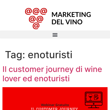
Tag:
enoturisti
Il customer journey di wine
lover ed enoturisti