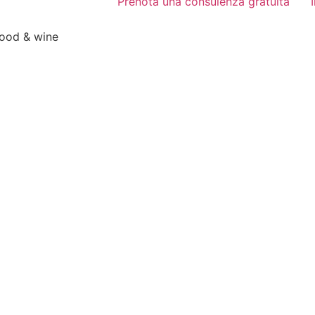
Prenota una consulenza gratuita
food & wine