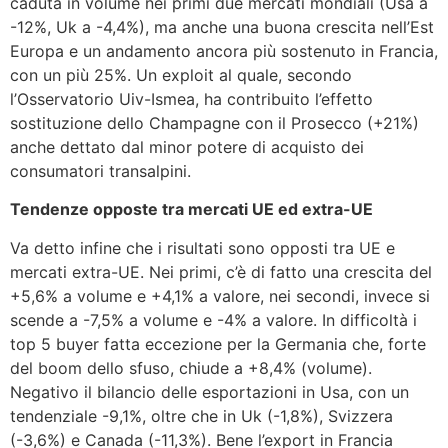
caduta in volume nei primi due mercati mondiali (Usa a
-12%, Uk a -4,4%), ma anche una buona crescita nell’Est
Europa e un andamento ancora più sostenuto in Francia,
con un più 25%. Un exploit al quale, secondo
l’Osservatorio Uiv-Ismea, ha contribuito l’effetto
sostituzione dello Champagne con il Prosecco (+21%)
anche dettato dal minor potere di acquisto dei
consumatori transalpini.
Tendenze opposte tra mercati UE ed extra-UE
Va detto infine che i risultati sono opposti tra UE e
mercati extra-UE. Nei primi, c’è di fatto una crescita del
+5,6% a volume e +4,1% a valore, nei secondi, invece si
scende a -7,5% a volume e -4% a valore. In difficoltà i
top 5 buyer fatta eccezione per la Germania che, forte
del boom dello sfuso, chiude a +8,4% (volume).
Negativo il bilancio delle esportazioni in Usa, con un
tendenziale -9,1%, oltre che in Uk (-1,8%), Svizzera
(-3,6%) e Canada (-11,3%). Bene l’export in Francia