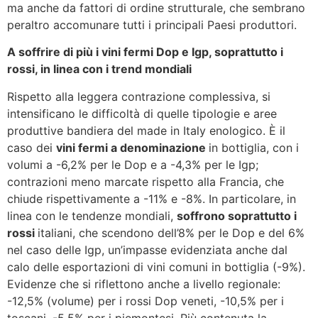
ma anche da fattori di ordine strutturale, che sembrano
peraltro accomunare tutti i principali Paesi produttori.
A soffrire di più i vini fermi Dop e Igp, soprattutto i
rossi, in linea con i trend mondiali
Rispetto alla leggera contrazione complessiva, si
intensificano le difficoltà di quelle tipologie e aree
produttive bandiera del made in Italy enologico. È il
caso dei
vini fermi a denominazione
in bottiglia, con i
volumi a -6,2% per le Dop e a -4,3% per le Igp;
contrazioni meno marcate rispetto alla Francia, che
chiude rispettivamente a -11% e -8%. In particolare, in
linea con le tendenze mondiali,
soffrono soprattutto i
rossi
italiani, che scendono dell’8% per le Dop e del 6%
nel caso delle Igp, un’impasse evidenziata anche dal
calo delle esportazioni di vini comuni in bottiglia (-9%).
Evidenze che si riflettono anche a livello regionale:
-12,5% (volume) per i rossi Dop veneti, -10,5% per i
toscani, -5,5% per i piemontesi. Più contenuta la